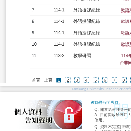
7
114-1
外語授課紀錄
歐語
8
114-1
外語授課紀錄
歐語
9
114-1
外語授課紀錄
歐語系
10
114-1
外語授課紀錄
歐語系
11
113-2
教學研習
11
台非同步
(current)
首頁
上頁
1
2
3
4
5
6
7
8
Tamkang University Teacher ePortfo
教師歷程問與答:
Q: 開放給何種身份
A: 目前開放給淡江
使用。
Q: 資料不完整(正確)