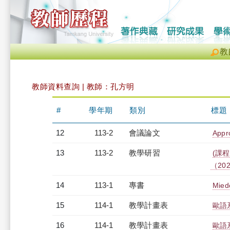
教
教師資料查詢 | 教師：孔方明
#
學年期
類別
標題
12
113-2
會議論文
Appr
13
113-2
教學研習
(課程
（2025
14
113-1
專書
Miedo
15
114-1
教學計畫表
歐語系
16
114-1
教學計畫表
歐語