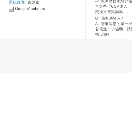
A: 教師歷程系統介
系統維護:
資訊處
含某些「CSV匯入
GoogleAnalytics
交換方式與頻率。。
Q: 我無法登入?
A: 請確認您的單一
若需進一步協助，請
機:3484