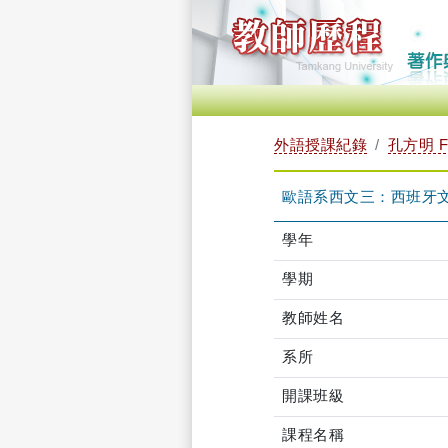
外語授課紀錄
孔方明 F
歐語系西文三：西班牙文作文
學年
學期
教師姓名
系所
開課班級
課程名稱