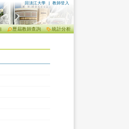
回淡江大學
|
教師登入
詢
歷屆教師查詢
統計分析