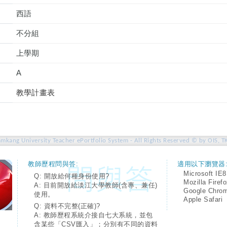
西語
不分組
上學期
A
教學計畫表
amkang University Teacher ePortfolio System - All Rights Reserved © by OIS, T
教師歷程問與答:
適用以下瀏覽器
Microsoft IE8
Q: 開放給何種身份使用?
Mozilla Firef
A: 目前開放給淡江大學教師(含專、兼任)
Google Chro
使用。
Apple Safari
Q: 資料不完整(正確)?
A: 教師歷程系統介接自七大系統，並包
含某些「CSV匯入」；分別有不同的資料