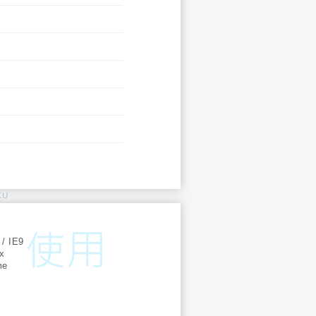
KU
:
 / IE9
ox
me