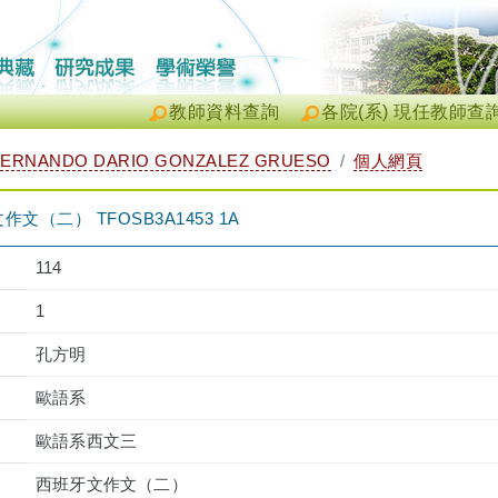
教師資料查詢
各院(系) 現任教師查
ERNANDO DARIO GONZALEZ GRUESO
個人網頁
（二） TFOSB3A1453 1A
114
1
孔方明
歐語系
歐語系西文三
西班牙文作文（二）