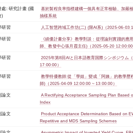
處: 研究計畫 (國
基於製程良率指標建構一個具有正常檢驗、加嚴
)
抽樣系統
學研習
人工智慧跨域工作坊(二) (限AI系)（2025-06-03 12:0
學研習
《績優計畫分享》教學對談：從理論到實踐的應用
師、教發中心張月霞主任)（2025-05-20 12:00:00 ~
學研習
2025年第8回AIと日本語教育国際シンポジウム（2025-
17:00:00）
學研習
教學特優教師:從「學姐」變成「阿姨」的教學歷
師)（2025-04-09 12:00:00 ~ 13:00:00）
刊論文
A Rectifying Acceptance Sampling Plan Based o
Index
刊論文
Product Acceptance Determination Based on E
Repetitive and MDS Sampling Schemes
刊論文
Asymmetric Impact of Inverted Yield Curve, F