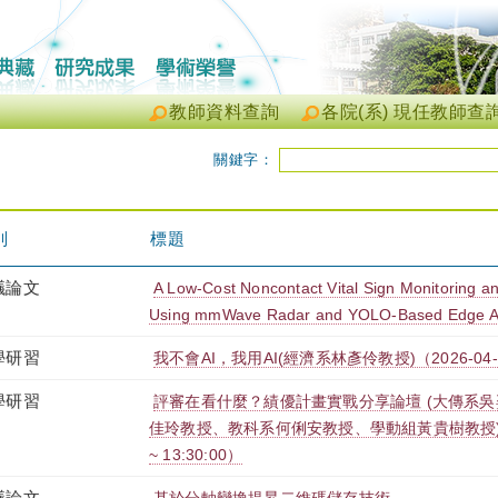
教師資料查詢
各院(系) 現任教師查
關鍵字：
別
標題
議論文
A Low-Cost Noncontact Vital Sign Monitoring a
Using mmWave Radar and YOLO-Based Edge Artif
學研習
我不會AI，我用AI(經濟系林彥伶教授)（2026-04-15 1
學研習
評審在看什麼？績優計畫實戰分享論壇 (大傳系
佳玲教授、教科系何俐安教授、學動組黃貴樹教授)（2026
~ 13:30:00）
議論文