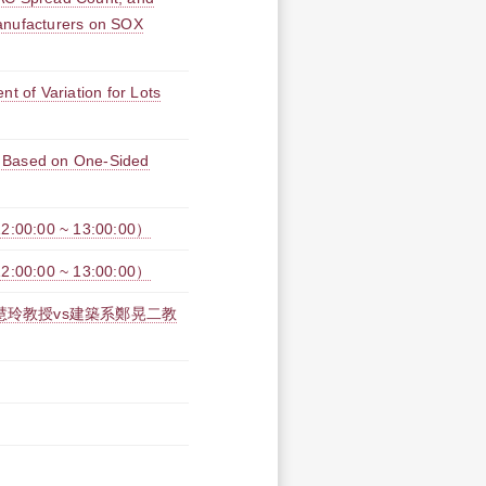
anufacturers on SOX
t of Variation for Lots
n Based on One-Sided
0:00 ~ 13:00:00）
0:00 ~ 13:00:00）
慧玲教授vs建築系鄭晃二教