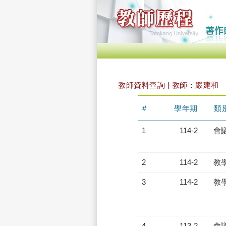
教師資料查詢 | 教師：嚴建和
#
學年期
類
1
114-2
會
2
114-2
教
3
114-2
教
4
113-2
會