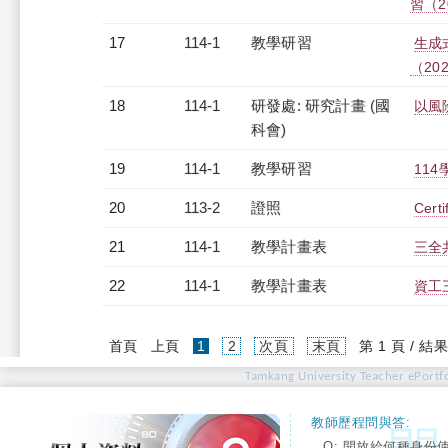
習（20
17
114-1
教學研習
生成
（2025
18
114-1
研發處: 研究計畫 (國
以風
科會)
19
114-1
教學研習
114
20
113-2
證照
Certi
21
114-1
教學計畫表
三全共
22
114-1
教學計畫表
資工三
(current)
首頁
上頁
1
2
次頁
末頁
第 1 頁 / 結果
Tamkang University Teacher ePortfo
教師歷程問與答:
Q: 開放給何種身份