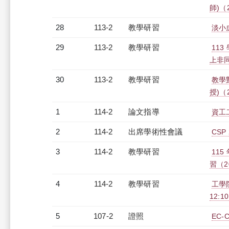
師)（2
28
113-2
教學研習
淡小虎
29
113-2
教學研習
113
上非同步
30
113-2
教學研習
教學
授)（2
1
114-2
論文指導
資工
2
114-2
出席學術性會議
CSP 
3
114-2
教學研習
11
習（20
4
114-2
教學研習
工學
12:10
5
107-2
證照
EC-C