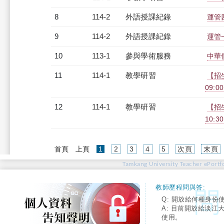
8
114-2
外語授課紀錄
運管四
9
114-2
外語授課紀錄
運管一
10
113-1
參與學術服務
中華
11
114-1
教學研習
【招
09:00
12
114-1
教學研習
【招
10:30
(current)
首頁
上頁
1
2
3
4
5
次頁
末頁
Tamkang University Teacher ePortfo
教師歷程問與答:
Q: 開放給何種身份
A: 目前開放給淡江
使用。