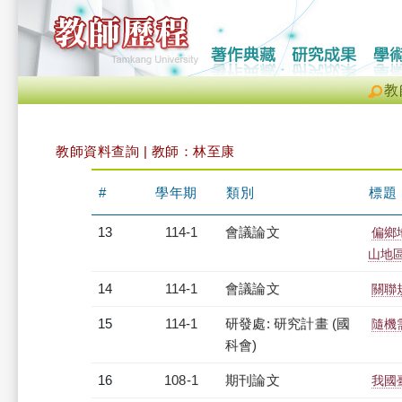
教
教師資料查詢 | 教師：林至康
#
學年期
類別
標題
13
114-1
會議論文
偏鄉
山地
14
114-1
會議論文
關聯
15
114-1
研發處: 研究計畫 (國
隨機
科會)
16
108-1
期刊論文
我國