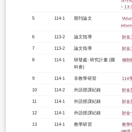
~ 13
5
114-1
期刊論文
Volun
infor
6
113-2
論文指導
財金
7
113-2
論文指導
財金
8
114-1
研發處: 研究計畫 (國
補助
科會)
9
114-1
非教學研習
114
10
114-2
外語授課紀錄
財金英
11
114-1
外語授課紀錄
財金英
12
114-1
外語授課紀錄
財金一
13
114-1
教學研習
教學
(物理系