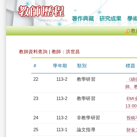
教
教師資料查詢 | 教師：洪世昌
#
學年期
類別
標題
22
113-2
教學研習
《績
師、教發
23
113-2
教學研習
EMI
13:0
24
113-2
非教學研習
投稿不
25
113-1
論文指導
財金