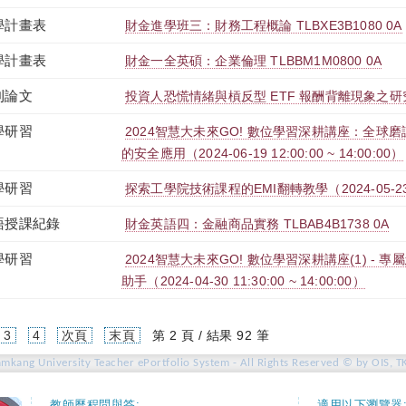
學計畫表
財金進學班三：財務工程概論 TLBXE3B1080 0A
學計畫表
財金一全英碩：企業倫理 TLBBM1M0800 0A
刊論文
投資人恐慌情緒與槓反型 ETF 報酬背離現象之
學研習
2024智慧大未來GO! 數位學習深耕講座：全球
的安全應用（2024-06-19 12:00:00 ~ 14:00:00）
學研習
探索工學院技術課程的EMI翻轉教學（2024-05-23 12:
語授課紀錄
財金英語四：金融商品實務 TLBAB4B1738 0A
學研習
2024智慧大未來GO! 數位學習深耕講座(1) - 
助手（2024-04-30 11:30:00 ~ 14:00:00）
urrent)
3
4
次頁
末頁
第 2 頁 / 結果 92 筆
amkang University Teacher ePortfolio System - All Rights Reserved © by OIS, T
教師歷程問與答:
適用以下瀏覽器