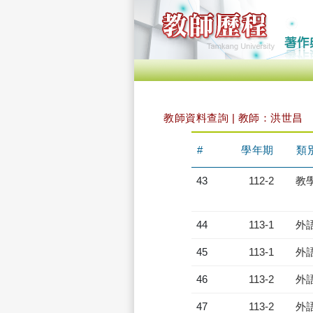
教師資料查詢 | 教師：洪世昌
#
學年期
類
43
112-2
教
44
113-1
外
45
113-1
外
46
113-2
外
47
113-2
外