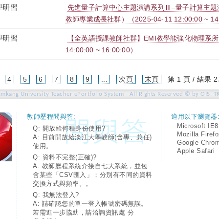
學研習
先進量子計算中心主題演講系列Ⅲ–量子計算主題
教師專業成長社群）（2025-04-11 12:00:00 ~ 14
學研習
【全英語授課教師社群】EMI教學能強化物理系所特色嗎
14:00:00 ~ 16:00:00）
4
5
6
7
8
9
...
次頁
末頁
第 1 頁 / 結果 2
amkang University Teacher ePortfolio System - All Rights Reserved © by OIS, T
教師歷程問與答:
適用以下瀏覽器
Microsoft IE8
Q: 開放給何種身份使用?
Mozilla Firef
A: 目前開放給淡江大學教師(含專、兼任)
Google Chro
使用。
Apple Safari
Q: 資料不完整(正確)?
A: 教師歷程系統介接自七大系統，並包
含某些「CSV匯入」；分別有不同的資料
交換方式與頻率。。
Q: 我無法登入?
A: 請確認您的單一登入帳號密碼無誤。
若需進一步協助，請洽詢資訊處 分