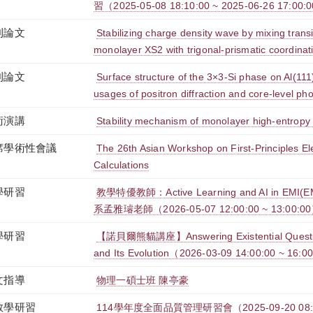
習（2025-05-08 18:10:00 ~ 2025-06-26 17:00:
刊論文
Stabilizing charge density wave by mixing trans
monolayer XS2 with trigonal-prismatic coordinat
刊論文
Surface structure of the 3×3-Si phase on Al(111)
usages of positron diffraction and core-level p
術演講
Stability mechanism of monolayer high-entro
席學術性會議
The 26th Asian Workshop on First-Principles Ele
Calculations
學研習
教學特優教師：Active Learning and AI in EM
系孟雅璿老師（2026-05-07 12:00:00 ~ 13:00:0
學研習
【諾貝爾熊貓講座】Answering Existential Question
and Its Evolution（2026-03-09 14:00:00 ~ 16:0
文指導
物理一碩士班 陳亭豪
教學研習
114學年度全面品質管理研習會（2025-09-20 08:00: