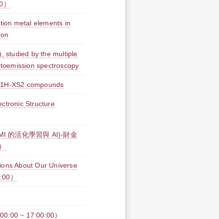
00）
ition metal elements in
ion
, studied by the multiple
hotoemission spectroscopy
py 1H-XS2 compounds
ctronic Structure
I(EMI 的活化學習與 AI)-財金
0）
s About Our Universe
0:00）
00 ~ 17:00:00）