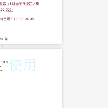
演講（113學年度淡江大學
:00:00）
?（2025-04-08
74 筆
KU
:
 / IE9
ox
me