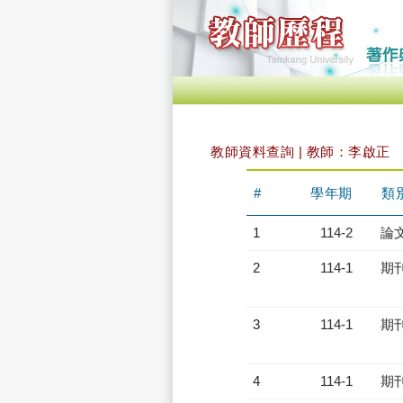
教師資料查詢 | 教師：李啟正
#
學年期
類
1
114-2
論
2
114-1
期
3
114-1
期
4
114-1
期