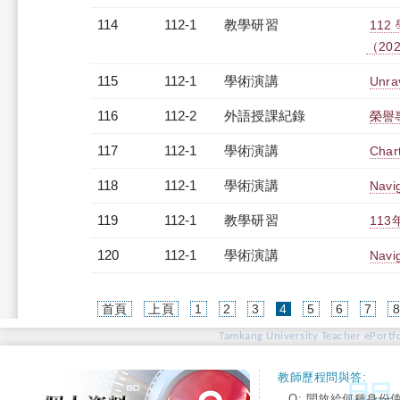
114
112-1
教學研習
11
（2023
115
112-1
學術演講
Unra
116
112-2
外語授課紀錄
榮譽專
117
112-1
學術演講
Chart
118
112-1
學術演講
Navig
119
112-1
教學研習
113
120
112-1
學術演講
Navig
(current)
首頁
上頁
1
2
3
4
5
6
7
Tamkang University Teacher ePortfo
教師歷程問與答:
Q: 開放給何種身份