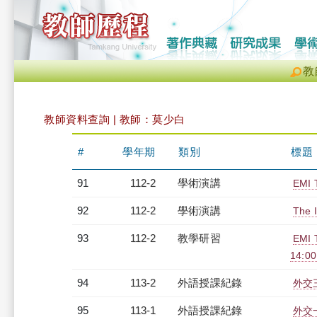
教
教師資料查詢 | 教師：莫少白
#
學年期
類別
標題
91
112-2
學術演講
EMI 
92
112-2
學術演講
The I
93
112-2
教學研習
EMI 
14:0
94
113-2
外語授課紀錄
外交三
95
113-1
外語授課紀錄
外交一