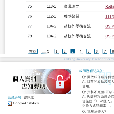
75
113-1
會議論文
Rethi
76
112-1
獲獎榮譽
11
77
104-2
赴校外學術交流
GS
78
104-2
赴校外學術交流
GSI
(current)
首頁
上頁
1
2
3
4
5
6
7
Tamkang University Teacher ePortfo
教師歷程問與答:
Q: 開放給何種身份
A: 目前開放給淡江
使用。
Q: 資料不完整(正確)
A: 教師歷程系統介
系統維護:
資訊處
含某些「CSV匯入
GoogleAnalytics
交換方式與頻率。。
Q: 我無法登入?