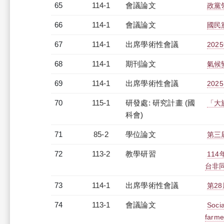
65
114-1
會議論文
政黨
66
114-1
會議論文
國民
67
114-1
出席學術性會議
20
68
114-1
期刊論文
氣候
69
114-1
出席學術性會議
20
70
115-1
研發處: 研究計畫 (國
「大
科會)
71
85-2
學位論文
第三
72
113-2
教學研習
11
台非同步
73
114-1
出席學術性會議
第2
74
113-1
會議論文
Socia
farme