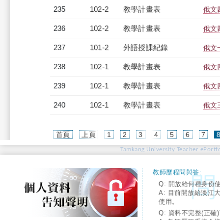
235
102-2
教學計畫表
俄文四
236
102-2
教學計畫表
俄文四
237
101-2
外語授課紀錄
俄文一
238
102-1
教學計畫表
俄文四
239
102-1
教學計畫表
俄文四
240
102-1
教學計畫表
俄文三
首頁
上頁
1
2
3
4
5
6
7
Tamkang University Teacher ePortfo
教師歷程問與答:
Q: 開放給何種身份
A: 目前開放給淡江
使用。
Q: 資料不完整(正確)