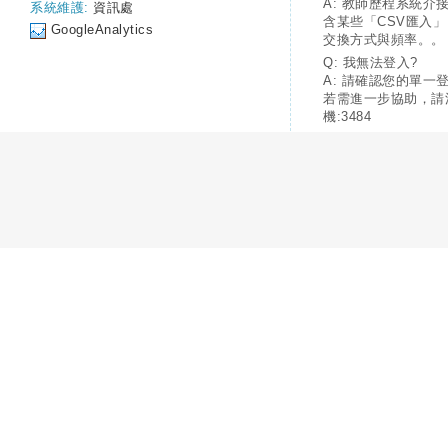
A: 教師歷程系統介
系統維護:
資訊處
含某些「CSV匯入
GoogleAnalytics
交換方式與頻率。。
Q: 我無法登入?
A: 請確認您的單一
若需進一步協助，請
機:3484