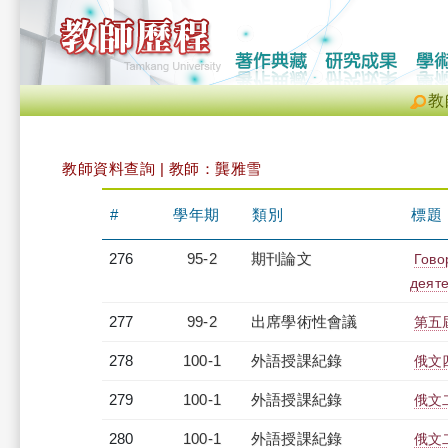
教
教師資料查詢 | 教師：龔雅雪
#
學年期
類別
標題
276
95-2
期刊論文
Гово
деяте
277
99-2
出席學術性會議
第五
278
100-1
外語授課紀錄
俄文四
279
100-1
外語授課紀錄
俄文二
280
100-1
外語授課紀錄
俄文二