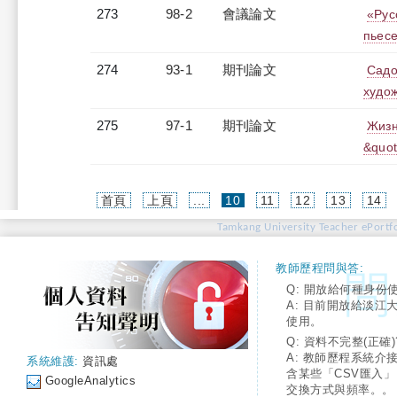
273
98-2
會議論文
«Рус
пьес
274
93-1
期刊論文
Садо
худо
275
97-1
期刊論文
Жизн
&quot
(current)
首頁
上頁
...
10
11
12
13
14
Tamkang University Teacher ePortfo
教師歷程問與答:
Q: 開放給何種身份
A: 目前開放給淡江
使用。
Q: 資料不完整(正確)
A: 教師歷程系統介
系統維護:
資訊處
含某些「CSV匯入
GoogleAnalytics
交換方式與頻率。。