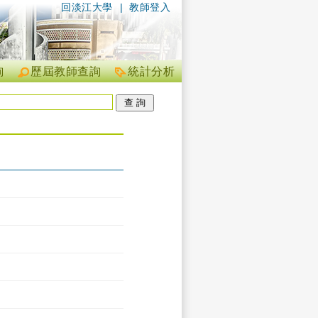
回淡江大學
|
教師登入
詢
歷屆教師查詢
統計分析