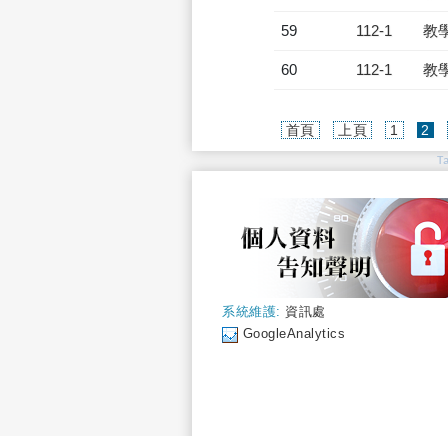
59
112-1
教
60
112-1
教
(c
首頁
上頁
1
2
T
系統維護:
資訊處
GoogleAnalytics