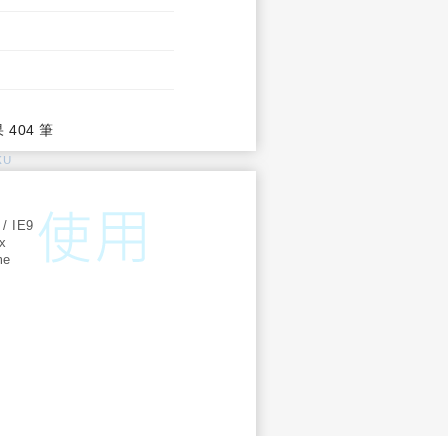
果 404 筆
KU
:
 / IE9
ox
me