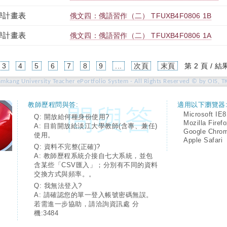
學計畫表
俄文四：俄語習作（二） TFUXB4F0806 1B
學計畫表
俄文四：俄語習作（二） TFUXB4F0806 1A
urrent)
3
4
5
6
7
8
9
...
次頁
末頁
第 2 頁 / 結
amkang University Teacher ePortfolio System - All Rights Reserved © by OIS, T
教師歷程問與答:
適用以下瀏覽器
Microsoft IE8
Q: 開放給何種身份使用?
Mozilla Firef
A: 目前開放給淡江大學教師(含專、兼任)
Google Chro
使用。
Apple Safari
Q: 資料不完整(正確)?
A: 教師歷程系統介接自七大系統，並包
含某些「CSV匯入」；分別有不同的資料
交換方式與頻率。。
Q: 我無法登入?
A: 請確認您的單一登入帳號密碼無誤。
若需進一步協助，請洽詢資訊處 分
機:3484