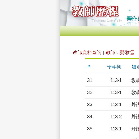
教師資料查詢 | 教師：龔雅雪
#
學年期
類
31
113-1
教
32
113-1
教
33
113-1
外
34
113-2
外
35
113-1
外