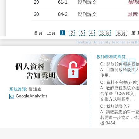
29
61-1
期刊論文
德語
30
84-2
期刊論文
談西
(current)
首頁
上頁
1
2
3
4
次頁
末頁
第 
Tamkang University Teacher ePortfo
教師歷程問與答:
Q: 開放給何種身份
A: 目前開放給淡江
使用。
Q: 資料不完整(正確)
A: 教師歷程系統介
系統維護:
資訊處
含某些「CSV匯入
GoogleAnalytics
交換方式與頻率。。
Q: 我無法登入?
A: 請確認您的單一
若需進一步協助，請
機:3484