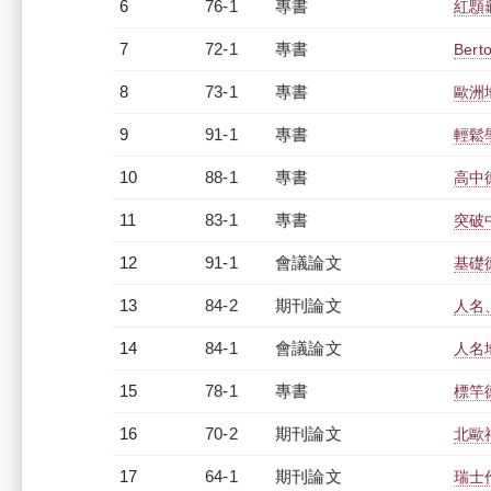
6
76-1
專書
紅顋
7
72-1
專書
Berto
8
73-1
專書
歐洲
9
91-1
專書
輕鬆
10
88-1
專書
高中
11
83-1
專書
突破
12
91-1
會議論文
基礎
13
84-2
期刊論文
人名
14
84-1
會議論文
人名
15
78-1
專書
標竿
16
70-2
期刊論文
北歐
17
64-1
期刊論文
瑞士作