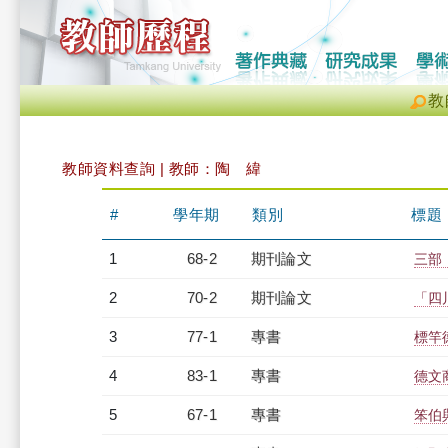
教
教師資料查詢 | 教師：陶 緯
#
學年期
類別
標題
1
68-2
期刊論文
三部
2
70-2
期刊論文
「四
3
77-1
專書
標竿
4
83-1
專書
德文
5
67-1
專書
笨伯