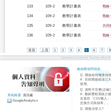
133
109-2
教學計畫表
戰略一
134
109-2
教學計畫表
戰略
135
109-2
教學計畫表
共同科
136
109-2
教學計畫表
戰略一
(current)
首頁
上頁
1
2
3
4
5
6
7
Tamkang University Teacher ePortfo
教師歷程問與答:
Q: 開放給何種身份
A: 目前開放給淡江
使用。
Q: 資料不完整(正確)
A: 教師歷程系統介
系統維護:
資訊處
含某些「CSV匯入
GoogleAnalytics
交換方式與頻率。。
Q: 我無法登入?