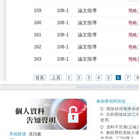
159
108-1
論文指導
戰略
160
108-1
論文指導
戰略
161
108-1
論文指導
戰略
162
108-1
論文指導
戰略
163
108-1
論文指導
戰略
(current)
首頁
上頁
1
2
3
4
5
6
7
Tamkang University Teacher ePortfo
教師歷程問與答:
Q: 開放給何種身份
A: 目前開放給淡江
使用。
Q: 資料不完整(正確)
A: 教師歷程系統介
系統維護:
資訊處
含某些「CSV匯入