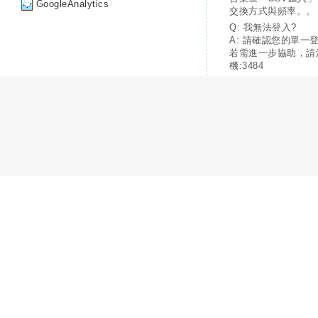
GoogleAnalytics
交換方式與頻率。。
Q: 我無法登入?
A: 請確認您的單一
若需進一步協助，請
機:3484