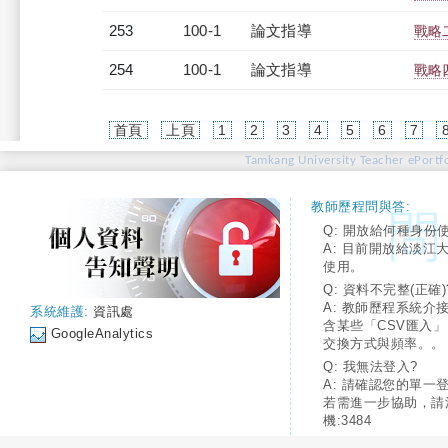
253
100-1
論文指導
戰略
254
100-1
論文指導
戰略
首頁
上頁
1
2
3
4
5
6
7
Tamkang University Teacher ePortfo
教師歷程問與答:
Q: 開放給何種身份
A: 目前開放給淡江
使用。
Q: 資料不完整(正確)
A: 教師歷程系統介
系統維護:
資訊處
含某些「CSV匯入
GoogleAnalytics
交換方式與頻率。。
Q: 我無法登入?
A: 請確認您的單一
若需進一步協助，請
機:3484