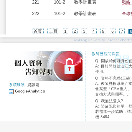
221
101-2
教學計畫表
戰略一
222
101-2
教學計畫表
全球視
首頁
上頁
1
2
3
4
5
6
7
Tamkang University Teacher ePortfo
教師歷程問與答:
Q: 開放給何種身份
A: 目前開放給淡江
使用。
Q: 資料不完整(正確)
A: 教師歷程系統介
系統維護:
資訊處
含某些「CSV匯入
GoogleAnalytics
交換方式與頻率。。
Q: 我無法登入?
A: 請確認您的單一
若需進一步協助，請
機:3484