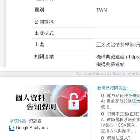
國別
TWN
公開徵稿
出版型式
出處
亞太政治情勢學術研
相關連結
機構典藏連結 ( http://tku
機構典藏連結
Tamkang University Teacher ePortfo
教師歷程問與答:
Q: 開放給何種身份
A: 目前開放給淡江
使用。
Q: 資料不完整(正確)
A: 教師歷程系統介
系統維護:
資訊處
含某些「CSV匯入
GoogleAnalytics
交換方式與頻率。。
Q: 我無法登入?