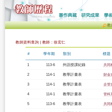
教
教師資料查詢 | 教師：徐宏仁
#
學年期
類別
標題
1
113-6
外語授課紀錄
共同科
2
114-1
教學計畫表
財金進
3
114-1
教學計畫表
企管進
4
114-1
教學計畫表
管科系
5
113-6
教學計畫表
共同科