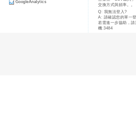
GoogleAnalytics
交換方式與頻率。。
Q: 我無法登入?
A: 請確認您的單一
若需進一步協助，請
機:3484