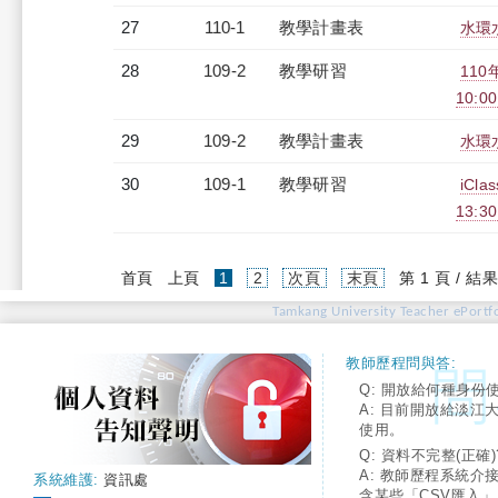
27
110-1
教學計畫表
水環水
28
109-2
教學研習
110
10:00
29
109-2
教學計畫表
水環水
30
109-1
教學研習
iCl
13:30
(current)
首頁
上頁
1
2
次頁
末頁
第 1 頁 / 結果
Tamkang University Teacher ePortfo
教師歷程問與答:
Q: 開放給何種身份
A: 目前開放給淡江
使用。
Q: 資料不完整(正確)
A: 教師歷程系統介
系統維護:
資訊處
含某些「CSV匯入