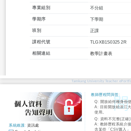
專業組別
不分組
學期序
下學期
班別
正課
課程代號
TLGXB1S0325 2R
相關連結
教學計畫表
Tamkang University Teacher ePortfo
教師歷程問與答:
Q: 開放給何種身份
A: 目前開放給淡江
使用。
Q: 資料不完整(正確)
A: 教師歷程系統介
系統維護:
資訊處
含某些「CSV匯入