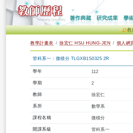
教
教學計畫表
徐宏仁 HSU HUNG-JEN
個人網
管科系一：微積分 TLGXB1S0325 2R
學年
112
學期
2
教師
徐宏仁
系所
數學系
課程名稱
微積分
開課系級
管科系一