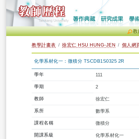
教
教學計畫表
徐宏仁 HSU HUNG-JEN
個人網
化學系材化一：微積分 TSCDB1S0325 2R
學年
111
學期
2
教師
徐宏仁
系所
數學系
課程名稱
微積分
開課系級
化學系材化一