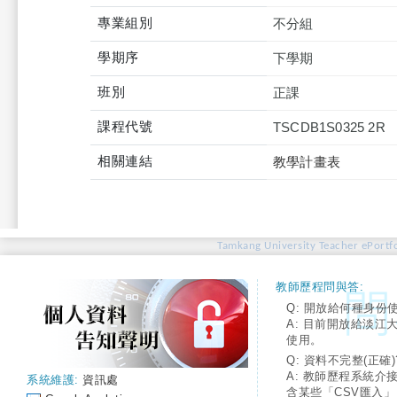
專業組別
不分組
學期序
下學期
班別
正課
課程代號
TSCDB1S0325 2R
相關連結
教學計畫表
Tamkang University Teacher ePortfo
教師歷程問與答:
Q: 開放給何種身份
A: 目前開放給淡江
使用。
Q: 資料不完整(正確)
A: 教師歷程系統介
系統維護:
資訊處
含某些「CSV匯入