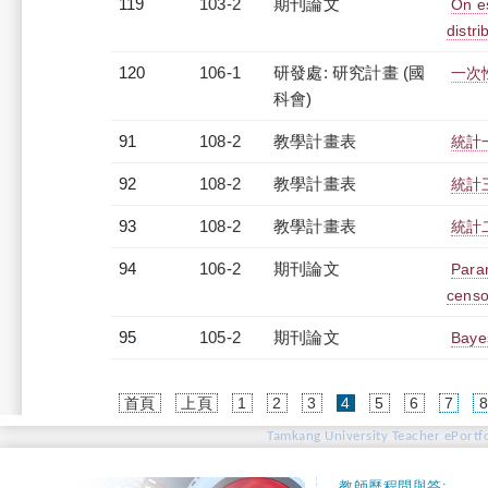
119
103-2
期刊論文
On e
distri
120
106-1
研發處: 研究計畫 (國
一次
科會)
91
108-2
教學計畫表
統計一
92
108-2
教學計畫表
統計三
93
108-2
教學計畫表
統計二
94
106-2
期刊論文
Para
censo
95
105-2
期刊論文
Bayes
(current)
首頁
上頁
1
2
3
4
5
6
7
Tamkang University Teacher ePortfo
教師歷程問與答: