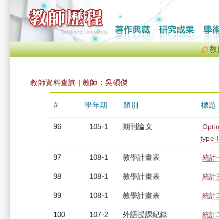
教
教師資料查詢 | 教師：吳碩傑
#
學年期
類別
標題
96
105-1
期刊論文
Optim
type-
97
108-1
教學計畫表
統計一
98
108-1
教學計畫表
統計三
99
108-1
教學計畫表
統計二
100
107-2
外語授課紀錄
統計二