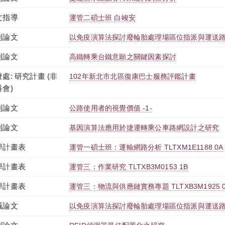
文指導
運管二碩士班 白峻安
刊論文
以免疫演算法探討廢輪胎處理場區位指派與運送
刊論文
高鐵轉乘台鐵意願之關鍵因素探討
處: 研究計畫 (非
102年新北市北區復康巴士服務評鑑計畫
科會)
刊論文
公路使用者的視覺價值 -1-
刊論文
基因演算法應用於捷運轉乘公車路網設計之研究
學計畫表
運管一碩士班：運輸網路分析 TLTXM1E1188 0A
學計畫表
運管三：作業研究 TLTXB3M0153 1B
學計畫表
運管三：物流與供應鏈實務專題 TLTXB3M1925 
議論文
以免疫演算法探討廢輪胎處理場區位指派與運送