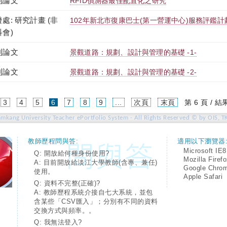
刊論文
RFID偵測器最佳配置化之研究
處: 研究計畫 (非
102年新北市復康巴士(第一營運中心)服務評鑑計
科會)
刊論文
景觀道路：規劃、設計與管理的基礎 -1-
刊論文
景觀道路：規劃、設計與管理的基礎 -2-
(current)
3
4
5
6
7
8
9
...
次頁
末頁
第 6 頁 / 結
amkang University Teacher ePortfolio System - All Rights Reserved © by OIS, T
教師歷程問與答:
適用以下瀏覽器
Microsoft IE8
Q: 開放給何種身份使用?
Mozilla Firef
A: 目前開放給淡江大學教師(含專、兼任)
Google Chro
使用。
Apple Safari
Q: 資料不完整(正確)?
A: 教師歷程系統介接自七大系統，並包
含某些「CSV匯入」；分別有不同的資料
交換方式與頻率。。
Q: 我無法登入?