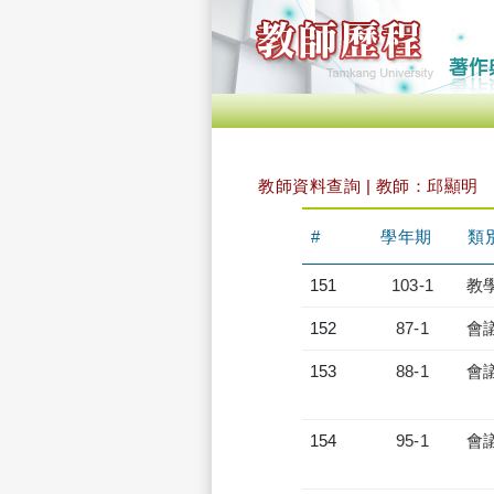
教師資料查詢 | 教師：邱顯明
#
學年期
類
151
103-1
教
152
87-1
會
153
88-1
會
154
95-1
會