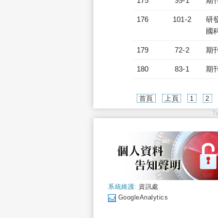
175
99-1
期
176
101-2
研發
國
179
72-2
期
180
83-1
期
首頁
上頁
1
2
T
系統維護:
資訊處
GoogleAnalytics