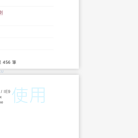
劃
果 456 筆
KU
:
 / IE9
ox
me