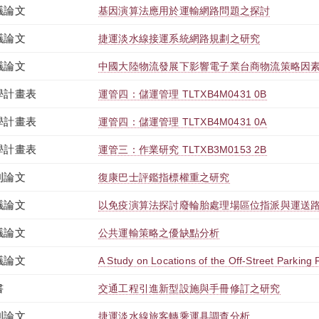
議論文
基因演算法應用於運輸網路問題之探討
議論文
捷運淡水線接運系統網路規劃之研究
議論文
中國大陸物流發展下影響電子業台商物流策略因
學計畫表
運管四：儲運管理 TLTXB4M0431 0B
學計畫表
運管四：儲運管理 TLTXB4M0431 0A
學計畫表
運管三：作業研究 TLTXB3M0153 2B
刊論文
復康巴士評鑑指標權重之研究
議論文
以免疫演算法探討廢輪胎處理場區位指派與運送
議論文
公共運輸策略之優缺點分析
議論文
A Study on Locations of the Off-Street Parking F
書
交通工程引進新型設施與手冊修訂之研究
刊論文
捷運淡水線旅客轉乘運具調查分析