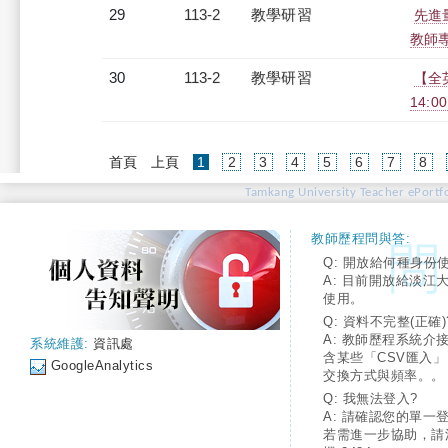
29
113-2
教學研習
先進
教師專業
30
113-2
教學研習
【全
14:00
(current)
首頁
上頁
1
2
3
4
5
6
7
8
Tamkang University Teacher ePortfo
教師歷程問與答:
Q: 開放給何種身份
A: 目前開放給淡江
使用。
Q: 資料不完整(正確)
A: 教師歷程系統介
系統維護:
資訊處
含某些「CSV匯入
GoogleAnalytics
交換方式與頻率。。
Q: 我無法登入?
A: 請確認您的單一
若需進一步協助，請