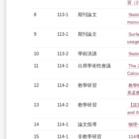
習（20
8
113-1
期刊論文
Stabi
monol
9
113-1
期刊論文
Surfa
usage
10
113-2
學術演講
Stab
11
114-1
出席學術性會議
The 2
Calcu
12
114-2
教學研習
教學特
系孟雅璿
13
114-2
教學研習
【諾貝爾
and I
14
114-1
論文指導
物理
15
114-1
非教學研習
114