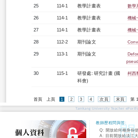
25
114-1
教學計畫表
數學系
26
114-1
教學計畫表
機械一
27
114-1
教學計畫表
機械一
28
112-2
期刊論文
Conv
29
113-1
期刊論文
Defor
pseud
30
115-1
研發處: 研究計畫 (國
柯西黎
科會)
(current)
首頁
上頁
1
2
3
4
次頁
末頁
第 
Tamkang University Teacher ePortfo
教師歷程問與答:
Q: 開放給何種身份
A: 目前開放給淡江