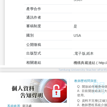
產學合作
通訊作者
審稿制度
是
國別
USA
公開徵稿
出版型式
,電子版,紙本
相關連結
機構典藏連結 ( http://tku
Tamkang University Teacher ePortfo
教師歷程問與答:
Q: 開放給何種身份
A: 目前開放給淡江
使用。
Q: 資料不完整(正確)
A: 教師歷程系統介
系統維護:
資訊處