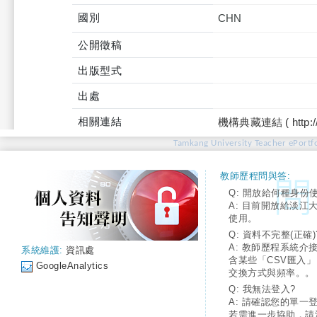
國別
CHN
公開徵稿
出版型式
出處
相關連結
機構典藏連結 ( http://tku
Tamkang University Teacher ePortfo
教師歷程問與答:
Q: 開放給何種身份
A: 目前開放給淡江
使用。
Q: 資料不完整(正確)
A: 教師歷程系統介
系統維護:
資訊處
含某些「CSV匯入
GoogleAnalytics
交換方式與頻率。。
Q: 我無法登入?
A: 請確認您的單一
若需進一步協助，請