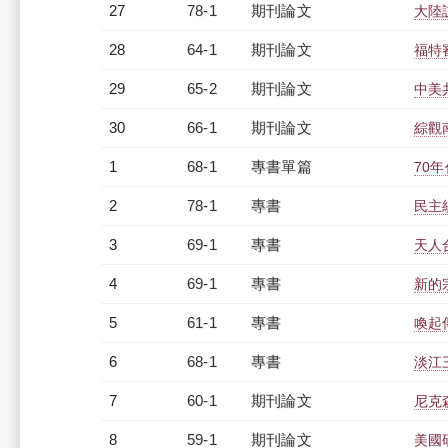
27
78-1
期刊論文
大陸
28
64-1
期刊論文
福特
29
65-2
期刊論文
中美
30
66-1
期刊論文
綜觀
1
68-1
專書單篇
70
2
78-1
專書
民主
3
69-1
專書
天人
4
69-1
專書
新的
5
61-1
專書
喚起
6
68-1
專書
淡江
7
60-1
期刊論文
尼克
8
59-1
期刊論文
美國