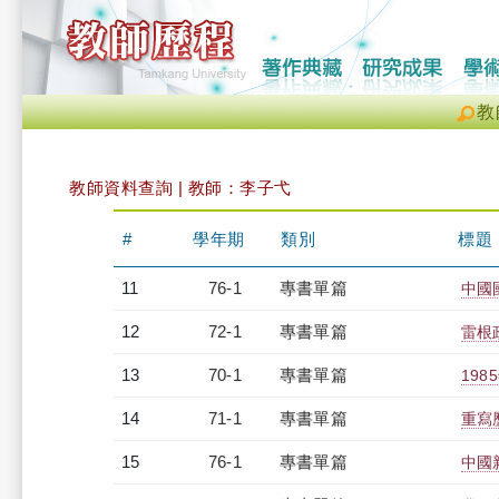
教
教師資料查詢 | 教師：李子弋
#
學年期
類別
標題
11
76-1
專書單篇
中國
12
72-1
專書單篇
雷根
13
70-1
專書單篇
19
14
71-1
專書單篇
重寫
15
76-1
專書單篇
中國