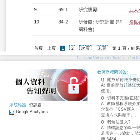
9
69-1
研究獎勵
亞太
10
84-2
研發處: 研究計畫 (非
從世
國科會)
(current)
首頁
上頁
1
2
次頁
末頁
第 1 頁 / 結果
Tamkang University Teacher ePortfo
教師歷程問與答:
Q: 開放給何種身份
A: 目前開放給淡江
使用。
Q: 資料不完整(正確)
A: 教師歷程系統介
系統維護:
資訊處
含某些「CSV匯入
GoogleAnalytics
交換方式與頻率。。
Q: 我無法登入?
A: 請確認您的單一
若需進一步協助，請
機:3484