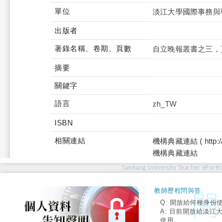
單位
淡江大學國際事務與
出版者
著錄名稱、卷期、頁數
自立晚報叢書之三，頁6
摘要
關鍵字
語言
zh_TW
ISBN
相關連結
機構典藏連結 ( http://tku
機構典藏連結
Tamkang University Teacher ePortfo
教師歷程問與答:
Q: 開放給何種身份
A: 目前開放給淡江
使用。