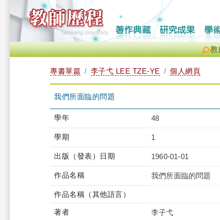
教
專書單篇
李子弋 LEE TZE-YE
個人網頁
我們所面臨的問題
學年
48
學期
1
出版（發表）日期
1960-01-01
作品名稱
我們所面臨的問題
作品名稱（其他語言）
著者
李子弋