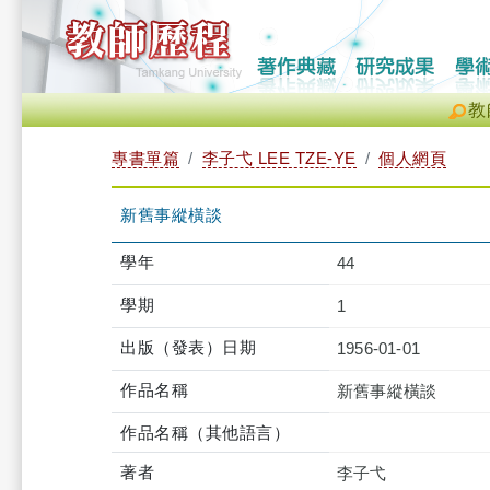
教
專書單篇
李子弋 LEE TZE-YE
個人網頁
新舊事縱橫談
學年
44
學期
1
出版（發表）日期
1956-01-01
作品名稱
新舊事縱橫談
作品名稱（其他語言）
著者
李子弋