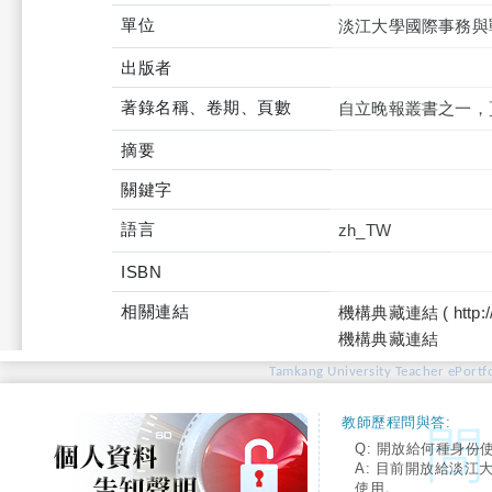
單位
淡江大學國際事務與
出版者
著錄名稱、卷期、頁數
自立晚報叢書之一，頁
摘要
關鍵字
語言
zh_TW
ISBN
相關連結
機構典藏連結 ( http://tku
機構典藏連結
Tamkang University Teacher ePortfo
教師歷程問與答:
Q: 開放給何種身份
A: 目前開放給淡江
使用。