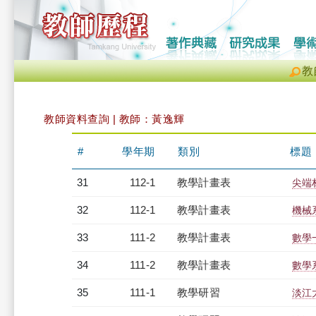
教
教師資料查詢 | 教師：黃逸輝
#
學年期
類別
標題
31
112-1
教學計畫表
尖端材
32
112-1
教學計畫表
機械系
33
111-2
教學計畫表
數學一
34
111-2
教學計畫表
數學系
35
111-1
教學研習
淡江大