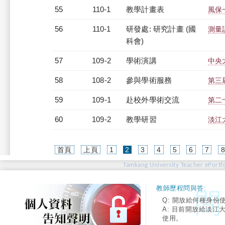
55
110-1
教學計畫表
風保一
56
110-1
研發處: 研究計畫 (國
測量
科會)
57
109-2
學術演講
中央
58
108-2
參與學術服務
第三
59
109-1
赴校外學術交流
第二
60
109-2
教學研習
淡江大
(current)
首頁
上頁
1
2
3
4
5
6
7
Tamkang University Teacher ePortfo
教師歷程問與答:
Q: 開放給何種身份
A: 目前開放給淡江
使用。