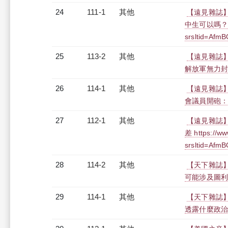
24
111-1
其他
【遠見雜誌】
中生可以嗎？ htt
srsltid=Af
25
113-2
其他
【遠見雜誌】
解放軍無力封鎖 ht
26
114-1
其他
【遠見雜誌】
會議員開砲：沒必要
27
112-1
其他
【遠見雜誌】
差 https://ww
srsltid=Af
28
114-2
其他
【天下雜誌】
可能涉及圖利罪嗎？ 
29
114-1
其他
【天下雜誌】
透露什麼政治訊號？ 