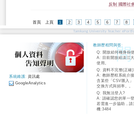
反制 國際社會有何反
(current)
首頁
上頁
1
2
3
4
5
6
7
8
Tamkang University Teacher ePortfo
教師歷程問與答:
Q: 開放給何種身份
A: 目前開放給淡江
使用。
Q: 資料不完整(正確)
A: 教師歷程系統介
系統維護:
資訊處
含某些「CSV匯入
GoogleAnalytics
交換方式與頻率。。
Q: 我無法登入?
A: 請確認您的單一
若需進一步協助，請
機:3484