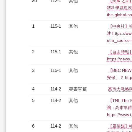
30
112-1
其他
【美國之音】
將科學議題政治化 h
the-global-s
1
115-1
其他
【中央社】報
述 https://w
utm_source
2
115-1
其他
【自由時報】
https://news
3
115-1
其他
【BBC NE
安保」？ https:
4
114-2
專書單篇
高市大戰略
5
114-2
其他
【TNL Th
讓：高市早
https://www.
6
114-2
其他
【風傳媒】轉載