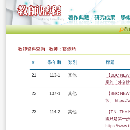
教
教師資料查詢 | 教師：蔡錫勲
#
學年期
類別
標題
21
113-1
其他
【BBC NE
產的「外交牌」奏效嗎
22
107-1
其他
【BBC NE
卻」 https://
23
114-2
其他
️【TNL Th
國只是第一
https://www.