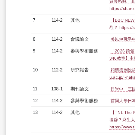
遊客怒喊「
https://sha
7
114-2
其他
【BBC NE
烈？ https:/
8
114-2
會議論文
美以伊戰爭
9
114-2
參與學術服務
「2026 
346教室】
10
112-2
研究報告
頼清徳副総統の
u.ac.jp/~nak
11
108-1
期刊論文
日米中「三国
12
114-2
參與學術服務
首爾大學日
13
114-2
其他
【TNL The
復辟？麻生
https://www