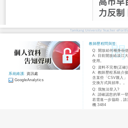
Tamkang University Teacher ePortfo
教師歷程問與答:
Q: 開放給何種身份
A: 目前開放給淡江
使用。
Q: 資料不完整(正確)
A: 教師歷程系統介
系統維護:
資訊處
含某些「CSV匯入
GoogleAnalytics
交換方式與頻率。。
Q: 我無法登入?
A: 請確認您的單一
若需進一步協助，請
機:3484