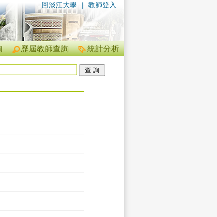
回淡江大學
|
教師登入
詢
歷屆教師查詢
統計分析