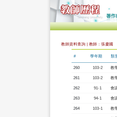
教師資料查詢 | 教師：張慶國
#
學年期
類
260
103-2
教
261
103-2
教
262
91-1
會
263
94-1
會
264
103-1
教