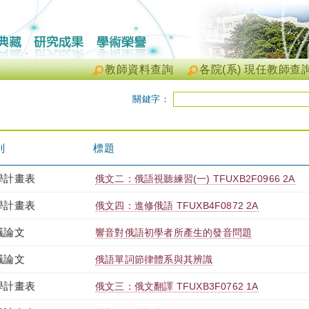
教師資料查詢
各院(系) 現任教師查
關鍵字：
別
標題
學計畫表
俄文二：俄語視聽練習(一) TFUXB2F0966 2A
學計畫表
俄文四：進修俄語 TFUXB4F0872 2A
議論文
響音對俄語初學者所產生的發音問題
議論文
俄語單詞節律體系與其辨識
學計畫表
俄文三：俄文翻譯 TFUXB3F0762 1A