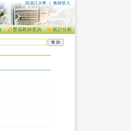
回淡江大學
|
教師登入
詢
歷屆教師查詢
統計分析