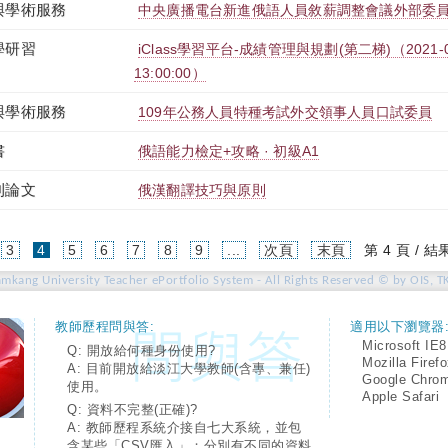
與學術服務
中央廣播電台新進俄語人員敘薪調整會議外部委
學研習
iClass學習平台-成績管理與規劃(第二梯)（2021-03-0
13:00:00）
與學術服務
109年公務人員特種考試外交領事人員口試委員
書
俄語能力檢定+攻略 · 初級A1
刊論文
俄漢翻譯技巧與原則
(current)
3
4
5
6
7
8
9
...
次頁
末頁
第 4 頁 / 結
amkang University Teacher ePortfolio System - All Rights Reserved © by OIS, T
教師歷程問與答:
適用以下瀏覽器
Microsoft IE8
Q: 開放給何種身份使用?
Mozilla Firef
A: 目前開放給淡江大學教師(含專、兼任)
Google Chro
使用。
Apple Safari
Q: 資料不完整(正確)?
A: 教師歷程系統介接自七大系統，並包
含某些「CSV匯入」；分別有不同的資料