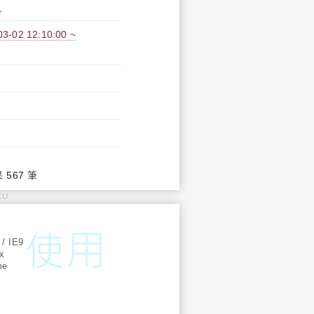
員
2 12:10:00 ~
果 567 筆
KU
:
 / IE9
ox
me