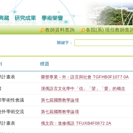
教師資料查詢
各院(系) 現任教師查
關鍵字：
別
標題
學計畫表
榮譽專業－外：語言與社會 TGFHB0F1077 0A
書
漢俄語言文化學中「信」「望」「愛」的概念
席學術性會議
第七屆國際教學論壇
校外學術交流
第七屆國際教學論壇
學計畫表
俄文四：進修俄語 TFUXB4F0872 2A