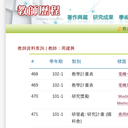
教
教師資料查詢 | 教師：周建興
#
學年期
類別
標題
468
102-1
教學計畫表
電機一
469
102-1
教學計畫表
電機系
470
101-1
研究獎勵
Modif
Meth
471
101-1
研發處: 研究計畫 (國
應用
科會)