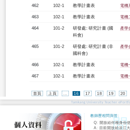
462
102-1
教學計畫表
電機系
463
102-1
教學計畫表
電機二
464
101-2
研發處: 研究計畫 (國
產學
科會)
465
101-2
研發處: 研究計畫 (非
產學
國科會)
466
102-1
教學計畫表
電機一
467
102-1
教學計畫表
電機一
(current)
首頁
上頁
...
16
17
18
19
20
Tamkang University Teacher ePortfo
教師歷程問與答:
Q: 開放給何種身份
A: 目前開放給淡江