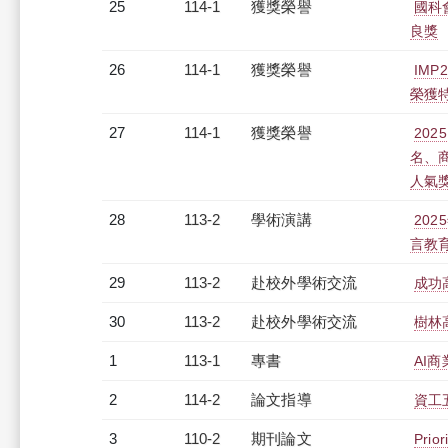
25
114-1
獲獎榮譽
國科
良獎
26
114-1
獲獎榮譽
IM
榮獲
27
114-1
獲獎榮譽
20
名、
人氣
28
113-2
學術演講
20
言教
29
113-2
赴校外學術交流
成功
30
113-2
赴校外學術交流
樹林
1
113-1
專書
AI
2
114-2
論文指導
資工
3
110-2
期刊論文
Prior