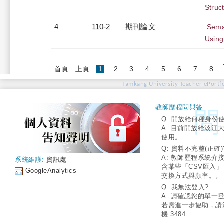
Struc
4
110-2
期刊論文
Sema
Using
(current)
首頁
上頁
1
2
3
4
5
6
7
8
Tamkang University Teacher ePortfo
教師歷程問與答:
Q: 開放給何種身份
A: 目前開放給淡江
使用。
Q: 資料不完整(正確)
A: 教師歷程系統介
系統維護:
資訊處
含某些「CSV匯入
GoogleAnalytics
交換方式與頻率。。
Q: 我無法登入?
A: 請確認您的單一
若需進一步協助，請
機:3484