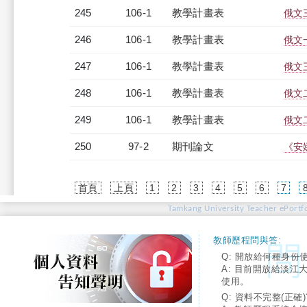
245
106-1
教學計畫表
俄文三
246
106-1
教學計畫表
俄文一
247
106-1
教學計畫表
俄文三
248
106-1
教學計畫表
俄文二
249
106-1
教學計畫表
俄文二
250
97-2
期刊論文
《安
首頁
上頁
1
2
3
4
5
6
7
Tamkang University Teacher ePortfo
教師歷程問與答:
Q: 開放給何種身份
A: 目前開放給淡江
使用。
Q: 資料不完整(正確)