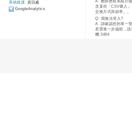
A: 教師歷程系統介
系統維護:
資訊處
含某些「CSV匯入
GoogleAnalytics
交換方式與頻率。。
Q: 我無法登入?
A: 請確認您的單一
若需進一步協助，請
機:3484