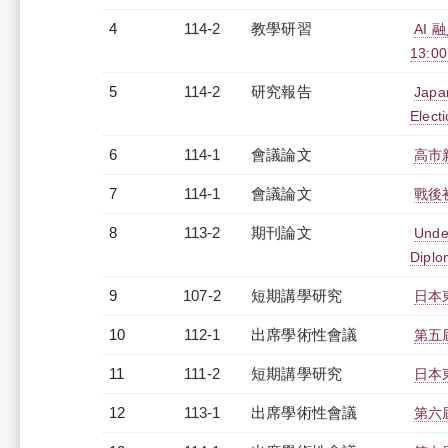
4
114-2
教學研習
AI 
13:0
5
114-2
研究報告
Japa
Elect
6
114-1
會議論文
高市
7
114-1
會議論文
戰後
8
113-2
期刊論文
Under
Diplo
9
107-2
短期講學研究
日本
10
112-1
出席學術性會議
第五
11
111-2
短期講學研究
日本
12
113-1
出席學術性會議
第六