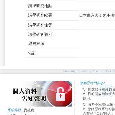
講學研究地點
講學研究紀要
日本東京大學客座研
講學研究性質
講學研究類別
經費來源
備註
Tamkang University Teacher ePortfo
教師歷程問與答:
Q: 開放給何種身份
A: 目前開放給淡江
使用。
Q: 資料不完整(正確)
A: 教師歷程系統介
系統維護:
資訊處
含某些「CSV匯入