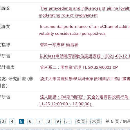
刊論文
The antecedents and influences of airline loyal
moderating role of involvement
刊論文
Incremental performance of an eChannel addit
volatility consideration perspectives
文指導
管科一碩專班 楊昌睿
學研習
以iClass申請教育部數位認證課程（2021-03-12 12:1
學計畫表
管科系二：零售業管理 TLGXB2M0001 0P
處: 研究計畫 (非
淡江大學管理科學學系與全家便利商店工作計畫
科會)
學研習
達人開講：OA期刊解密：安全的選擇與投稿行為（
11-25 12:00:00 ~ 13:00:00）
(current)
3
4
5
6
7
8
9
...
次頁
末頁
第 5 頁 / 結