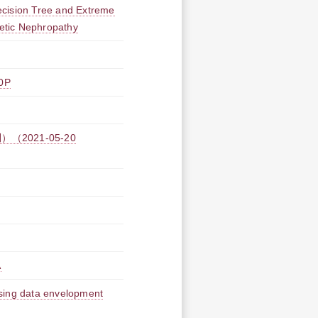
ecision Tree and Extreme
betic Nephropathy
0P
021-05-20
A
using data envelopment