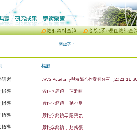
教師資料查詢
各院(系) 現任教師查
關鍵字：
別
標題
學研習
AWS Academy與校際合作案例分享（2021-11-30 19
文指導
管科企經碩一 莊雅晴
文指導
管科企經碩一 孫小喬
文指導
管科企經碩二 陳聖元
文指導
管科企經碩一 林彧德