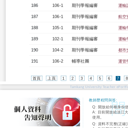
186
106-1
期刊學報編審
運輸
187
106-1
期刊學報編審
航空
188
105-1
期刊學報編審
運輸
189
102-1
期刊學報編審
運輸
190
104-2
期刊學報編審
都市
191
106-2
輔導社團
運管
(cur
首頁
上頁
1
2
3
4
5
6
7
Tamkang University Teacher ePortfo
教師歷程問與答:
Q: 開放給何種身份
A: 目前開放給淡江
使用。
Q: 資料不完整(正確)