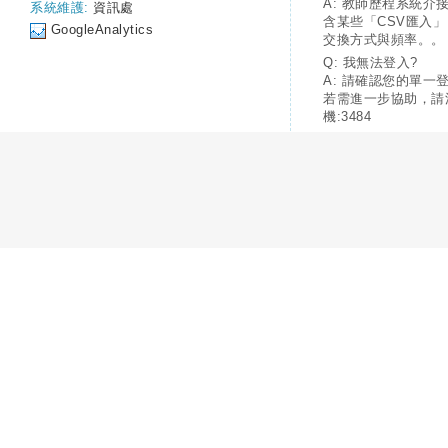
A: 教師歷程系統介
系統維護:
資訊處
含某些「CSV匯入
GoogleAnalytics
交換方式與頻率。。
Q: 我無法登入?
A: 請確認您的單一
若需進一步協助，請
機:3484