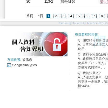
30
113-2
教學研習
淡小虎
(current)
首頁
上頁
1
2
3
4
5
6
7
8
Tamkang University Teacher ePortfo
教師歷程問與答:
Q: 開放給何種身份
A: 目前開放給淡江
使用。
Q: 資料不完整(正確)
A: 教師歷程系統介
系統維護:
資訊處
含某些「CSV匯入
GoogleAnalytics
交換方式與頻率。。
Q: 我無法登入?
A: 請確認您的單一
若需進一步協助，請
機:3484