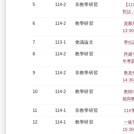
5
114-2
非教學研習
【1
對話」（
6
114-2
教學研習
資圖系
13:0
7
113-1
會議論文
學位
8
114-2
教學研習
跨越
年專題座
9
114-2
非教學研習
教資傳
14:3
10
114-2
教學研習
教師場
能與教師
11
114-1
非教學研習
114
12
114-1
教學研習
一級單
16:3