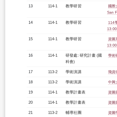
13
114-1
教學研習
國際大師
San F
14
114-1
教學研習
114
13:0
15
114-1
教學研習
資圖系
13:0
16
114-1
研發處: 研究計畫 (國
學術
科會)
17
113-2
學術演講
飛資
18
113-2
學術演講
中興
19
114-1
教學計畫表
資圖四
20
114-1
教學計畫表
資圖四
21
113-2
輔導社團
資圖