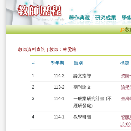
教
教師資料查詢 | 教師：林雯瑤
#
學年期
類別
標題
1
114-2
論文指導
資圖
2
113-2
期刊論文
論學
3
114-1
一般案研究計畫 (不
臺灣
經研發處)
4
114-1
教學研習
資圖系
13:0