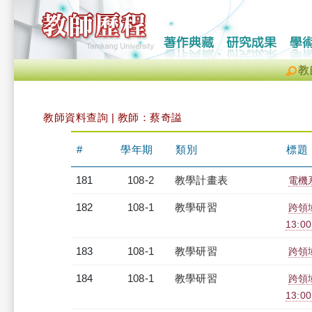
教
教師資料查詢 | 教師：蔡奇謚
#
學年期
類別
標題
181
108-2
教學計畫表
電機系
182
108-1
教學研習
跨領域
13:0
183
108-1
教學研習
跨領域
184
108-1
教學研習
跨領域
13:0