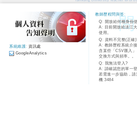
Tamkang University Teacher ePortfo
教師歷程問與答:
Q: 開放給何種身份
A: 目前開放給淡江
使用。
Q: 資料不完整(正確)
A: 教師歷程系統介
系統維護:
資訊處
含某些「CSV匯入
GoogleAnalytics
交換方式與頻率。。
Q: 我無法登入?
A: 請確認您的單一
若需進一步協助，請
機:3484