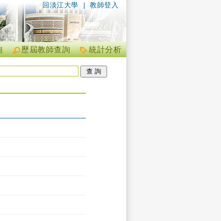
回淡江大學
|
教師登入
詢
歷屆教師查詢
統計分析