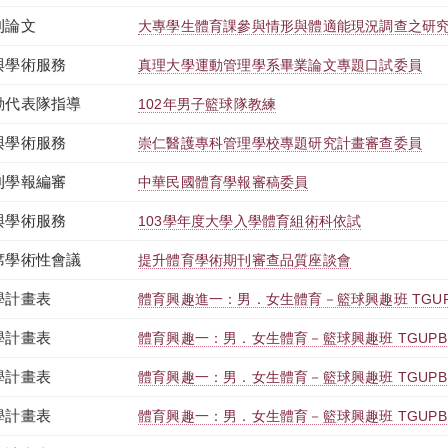
刊論文
大專學生體育課參與情形與體適能現況調查之研
與學術服務
真理大學運動管理學系畢業論文專題口試委員
動代表隊指導
102年男子籃球隊教練
與學術服務
崇仁醫護專科管理學校專題研究計畫審查委員
刊學報編審
中華民國體育學報審稿委員
與學術服務
103學年度大學入學體育組術科依試
席學術性會議
提升體育學術期刊審查品質座談會
學計畫表
體育興趣進一：男．女生體育－籃球興趣班 TGUPE1
學計畫表
體育興趣一：男．女生體育－籃球興趣班 TGUPB1T
學計畫表
體育興趣一：男．女生體育－籃球興趣班 TGUPB1T
學計畫表
體育興趣一：男．女生體育－籃球興趣班 TGUPB1T