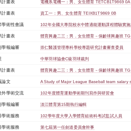
學計畫表
電機系電機一：男、女生體育 TETCB1T9869 0A
學計畫表
資工一：男、女生體育 TEIXB1T9869 0B
席學術性會議
102年全國大專院校水中體適能運動課程體驗實
學計畫表
體育興趣二三：男．女生體育－保齡球興趣班 TGUPB
刊學報編審
崇仁醫護管理專科學校專題研究計畫審查委員
照
中華羽球協會C級羽球裁判
學計畫表
體育興趣二三：男．女生體育－保齡球興趣班 TGUPB
議論文
A Study of Major League Baseball team salary s
校外學術交流
102年度體育運動學術期刊寫作與研習會
刊學報編審
淡江體育第15期執行編輯
與學術服務
102學年度大學入學體育組術科考試監試人員
與學術服務
第七屆第一任劍道委員會幹事