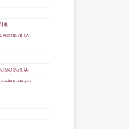
施計畫
2T9878 1A
2T9878 1B
tructure analysis