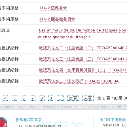
與學術服務
114-2 院務委會
與學術服務
114-2 圖書館委員會
刊論文
Les animaux de tout le monde de Jacques Roub
et enseignement du français
語授課紀錄
歐語系法文二：法語會話（二） TFOAB2A0440 
語授課紀錄
歐語系法文三：法語會話（三） TFOAB3A0441 
語授課紀錄
歐語系法文四：文學賞析與習作（二） TFOAB4F07
語授課紀錄
歐語系法文二：法文朗誦 TFOAB2F1086 0A
4
5
6
7
8
9
...
次頁
末頁
第 1 頁 / 結果 3
amkang University Teacher ePortfolio System - All Rights Reserved © by OIS, T
教師歷程問與答:
適用以下瀏覽器
Microsoft IE8
Q: 開放給何種身份使用?