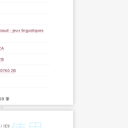
aud - jeux lingustiques
2A
2B
60 2B
69 筆
KU
:
 / IE9