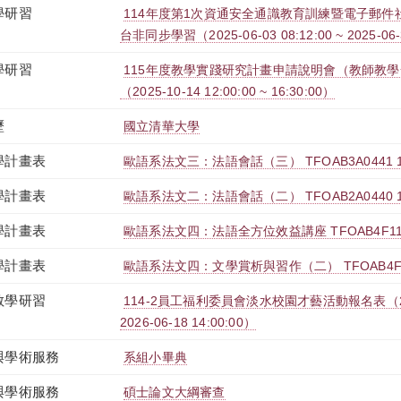
學研習
114年度第1次資通安全通識教育訓練暨電子郵件社交
台非同步學習（2025-06-03 08:12:00 ~ 2025-06-
學研習
115年度教學實踐研究計畫申請說明會（教師教
（2025-10-14 12:00:00 ~ 16:30:00）
歷
國立清華大學
學計畫表
歐語系法文三：法語會話（三） TFOAB3A0441 
學計畫表
歐語系法文二：法語會話（二） TFOAB2A0440 
學計畫表
歐語系法文四：法語全方位效益講座 TFOAB4F114
學計畫表
歐語系法文四：文學賞析與習作（二） TFOAB4F07
教學研習
114-2員工福利委員會淡水校園才藝活動報名表（2026-0
2026-06-18 14:00:00）
與學術服務
系組小畢典
與學術服務
碩士論文大綱審查