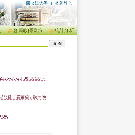
回淡江大學
|
教師登入
詢
歷屆教師查詢
統計分析
9-29 08:00:00 ~
聖誕節暨「吞葡萄」跨年晚
 0A