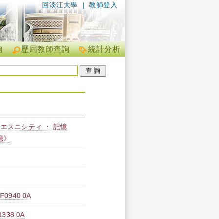
回淡江大學
|
教師登入
詢
歷屆教師查詢
統計分析
エスニシティ ・ 記憶
憶》
940 0A
38 0A