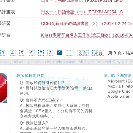
學計畫表
日文一：初級日語會話 TFJXB1F0124 1MD
學計畫表
日文一：日語會話（一） TFJXB1A0254 1D
學研習
CCBI創新日語教學讀書會（3）（2019-02-24 15:00
學研習
iClass學習平台導入工作坊(第三梯次)（2018-09-21 1
(current)
3
4
5
6
7
8
9
...
次頁
末頁
第 9 頁 / 結
amkang University Teacher ePortfolio System - All Rights Reserved © by OIS, T
教師歷程問與答:
適用以下瀏覽器
Microsoft IE8
Q: 開放給何種身份使用?
Mozilla Firef
A: 目前開放給淡江大學教師(含專、兼任)
Google Chro
使用。
Apple Safari
Q: 資料不完整(正確)?
A: 教師歷程系統介接自七大系統，並包
含某些「CSV匯入」；分別有不同的資料
交換方式與頻率。。
Q: 我無法登入?
A: 請確認您的單一登入帳號密碼無誤。