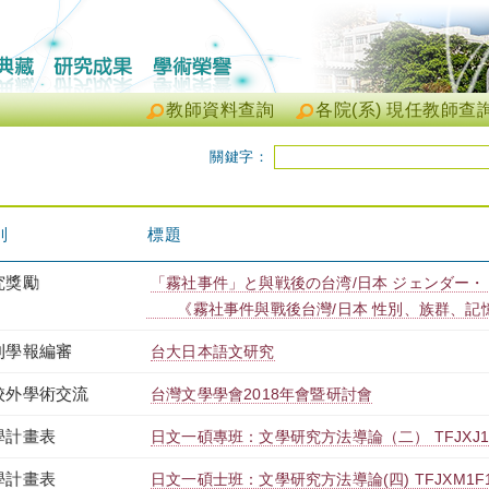
教師資料查詢
各院(系) 現任教師查
關鍵字：
別
標題
究獎勵
「霧社事件」と與戦後の台湾/日本 ジェンダー・ 
《霧社事件與戰後台灣/日本 性別、族群、記
刊學報編審
台大日本語文研究
校外學術交流
台灣文學學會2018年會暨研討會
學計畫表
日文一碩專班：文學研究方法導論（二） TFJXJ1F0
學計畫表
日文一碩士班：文學研究方法導論(四) TFJXM1F13