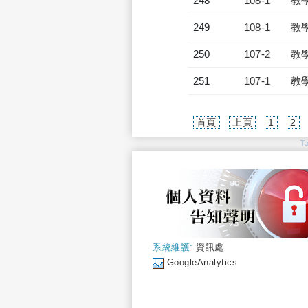
248
108-1
教
249
108-1
教
250
107-2
教
251
107-1
教
首頁
上頁
1
2
T
系統維護:
資訊處
GoogleAnalytics