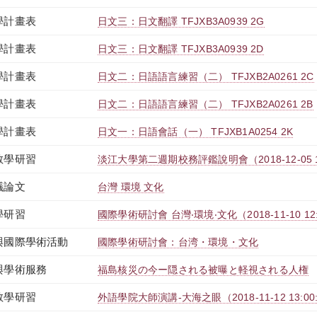
學計畫表
日文三：日文翻譯 TFJXB3A0939 2G
學計畫表
日文三：日文翻譯 TFJXB3A0939 2D
學計畫表
日文二：日語語言練習（二） TFJXB2A0261 2C
學計畫表
日文二：日語語言練習（二） TFJXB2A0261 2B
學計畫表
日文一：日語會話（一） TFJXB1A0254 2K
教學研習
淡江大學第二週期校務評鑑說明會（2018-12-05 12:20
議論文
台灣 環境 文化
學研習
國際學術研討會 台灣‧環境‧文化（2018-11-10 12:30:
與國際學術活動
國際學術研討會：台湾・環境・文化
與學術服務
福島核災の今ー隠される被曝と軽視される人権
教學研習
外語學院大師演講-大海之眼（2018-11-12 13:00:00