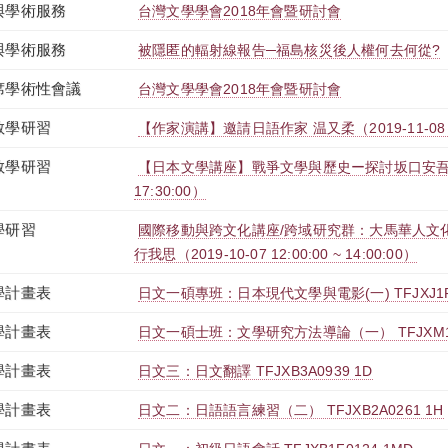
與學術服務
台灣文學學會2018年會暨研討會
與學術服務
被隱匿的輻射線報告─福島核災後⼈權何去何從?
席學術性會議
台灣文學學會2018年會暨研討會
教學研習
【作家演講】邀請日語作家 温又柔（2019-11-08 13:0
教學研習
【日本文學講座】戰爭文學與歷史ー探討坂口安吾（2019-
17:30:00）
學研習
國際移動與跨文化講座/跨域研究群：大馬華人文
行我思（2019-10-07 12:00:00 ~ 14:00:00）
學計畫表
日文一碩專班：日本現代文學與電影(一) TFJXJ1F1
學計畫表
日文一碩士班：文學研究方法導論（一） TFJXM1F0
學計畫表
日文三：日文翻譯 TFJXB3A0939 1D
學計畫表
日文二：日語語言練習（二） TFJXB2A0261 1H