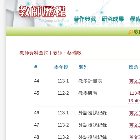
教
教師資料查詢 | 教師：蔡瑞敏
#
學年期
類別
標題
44
113-1
教學計畫表
英文二
45
112-2
教學研習
113
13:4
46
113-1
外語授課紀錄
英文二
47
113-2
外語授課紀錄
英文二
48
113-2
外語授課紀錄
英文三