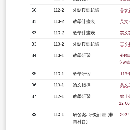
60
112-2
外語授課紀錄
英文四
31
113-2
教學計畫表
英文四
32
113-2
教學計畫表
英文英
33
113-2
外語授課紀錄
三全共
34
113-1
教學研習
外國
之教學素
35
113-1
教學研習
113
36
113-1
論文指導
英文
37
112-1
教學研習
線上學
22:0
38
113-1
研發處: 研究計畫 (非
20
國科會)