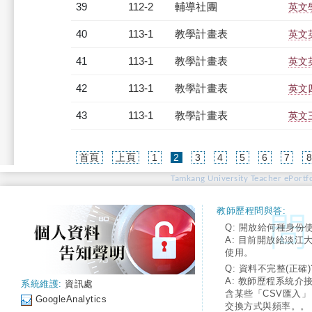
39
112-2
輔導社團
英文
40
113-1
教學計畫表
英文英
41
113-1
教學計畫表
英文英
42
113-1
教學計畫表
英文四
43
113-1
教學計畫表
英文三
(current)
首頁
上頁
1
2
3
4
5
6
7
Tamkang University Teacher ePortfo
教師歷程問與答:
Q: 開放給何種身份
A: 目前開放給淡江
使用。
Q: 資料不完整(正確)
A: 教師歷程系統介
系統維護:
資訊處
含某些「CSV匯入
GoogleAnalytics
交換方式與頻率。。