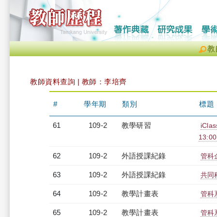
教
教師資料查詢 | 教師：李培齊
#
學年期
類別
標題
61
109-2
教學研習
iCl
13:0
62
109-2
外語授課紀錄
管科企
63
109-2
外語授課紀錄
共同科
64
109-2
教學計畫表
管科系
65
109-2
教學計畫表
管科系