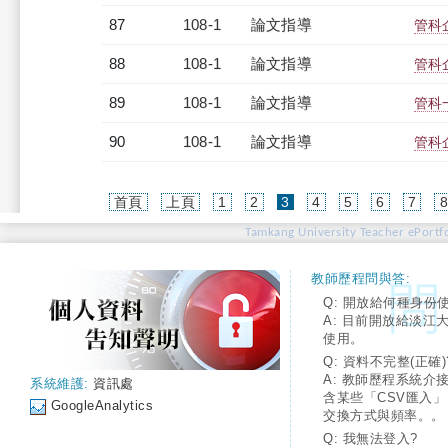
87
108-1
論文指導
管科
88
108-1
論文指導
管科
89
108-1
論文指導
管科
90
108-1
論文指導
管科
(current)
首頁
上頁
1
2
3
4
5
6
7
Tamkang University Teacher ePortfo
教師歷程問與答:
Q: 開放給何種身份
A: 目前開放給淡江
使用。
Q: 資料不完整(正確)
A: 教師歷程系統介
系統維護:
資訊處
含某些「CSV匯入
GoogleAnalytics
交換方式與頻率。。
Q: 我無法登入?